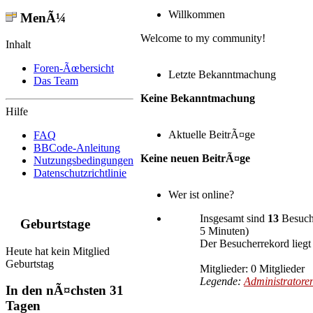
Willkommen
MenÃ¼
Welcome to my community!
Inhalt
Foren-Ãœbersicht
Letzte Bekanntmachung
Das Team
Keine Bekanntmachung
Hilfe
Aktuelle BeitrÃ¤ge
FAQ
BBCode-Anleitung
Keine neuen BeitrÃ¤ge
Nutzungsbedingungen
Datenschutzrichtlinie
Wer ist online?
Insgesamt sind
13
Besuche
Geburtstage
5 Minuten)
Der Besucherrekord liegt
Heute hat kein Mitglied
Geburtstag
Mitglieder: 0 Mitglieder
Legende:
Administratore
In den nÃ¤chsten 31
Tagen