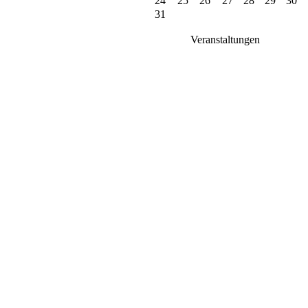
24
25
26
27
28
29
30
31
Veranstaltungen