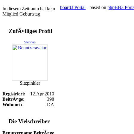
board3 Portal
- based on
phpBB3 Porta
In diesem Zeitraum hat kein
Mitglied Geburtstag
ZufÃ¤lliges Profil
Stephan
Sitzpinkler
Registriert:
12.Apr.2010
BeitrÃ¤ge:
398
Wohnort:
DA
Die Vielschreiber
Benutzername
BeitrÃ¤ge